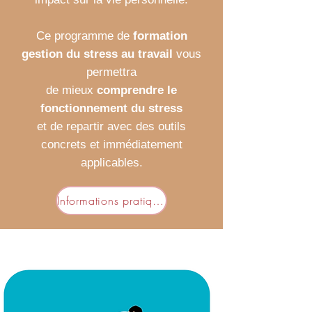
Ce programme de
formation
gestion du stress au travail
vous
permettra
de mieux
comprendre le
fonctionnement du stress
et de repartir avec des outils
concrets et immédiatement
applicables.
Informations pratiques de la formation