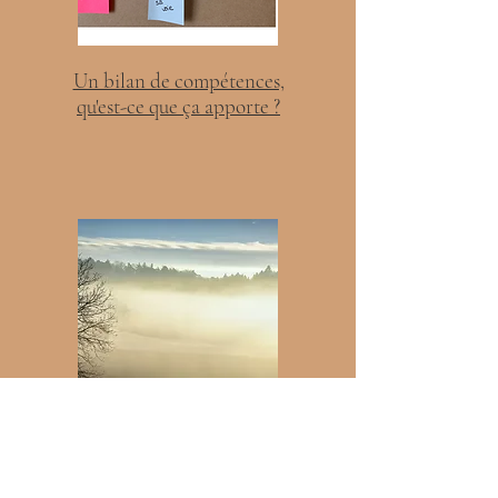
Un bilan de compétences,
qu'est-ce que ça apporte ?
Reconversion, comment sortir
du brouillard ?