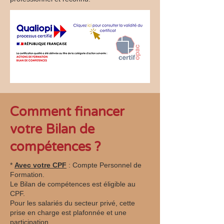
Comment financer
votre Bilan de
compétences ?
*
Avec votre CPF
: Compte Personnel de
Formation.
Le Bilan de compétences est éligible au
CPF.
Pour les salariés du secteur privé, cette
prise en charge est plafonnée et une
participation