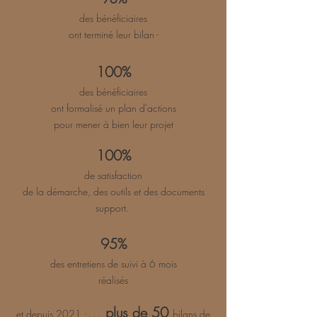
des bénéficiaires
ont terminé leur bilan -
100%
des bénéficiaires
ont formalisé un plan d'actions
pour mener à bien leur projet
100%
de satisfaction
de la démarche, des outils et des documents
support.
95%
des entretiens de suivi à 6 mois
réalisés
…
plus de 50
et depuis 2021 :
bilans de