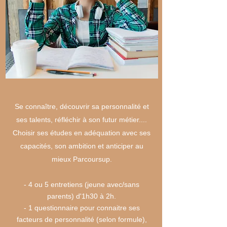
Se connaître, découvrir sa personnalité et
ses talents, réfléchir à son futur métier....
Choisir ses études en adéquation avec ses
capacités, son ambition et anticiper au
mieux Parcoursup.
- 4 ou 5 entretiens (jeune avec/sans
parents) d'1h30 à 2h.
- 1 questionnaire pour connaitre ses
facteurs de personnalité (selon
formule)
,