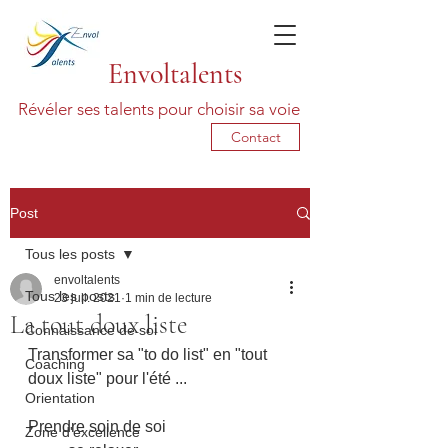
Envoltalents
Révéler ses talents pour choisir sa voie
Contact
Post
Tous les posts
envoltalents
Tous les posts
23 juil. 2021
1 min de lecture
La tout doux liste
Connaissance de soi
Transformer sa "to do list" en "tout 
Coaching
doux liste" pour l'été ... 
Orientation
Prendre soin de soi
Zone d'excellence