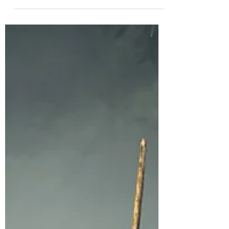
La connaissance de soi pour s'épanouir,
prendre confiance en soi, trouver son
alignement, devenir qui on est.