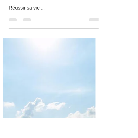
envoltalents
8 sept. 2022
1 min de lecture
Qu'est-ce que réussir ?
Réussir sa vie ...